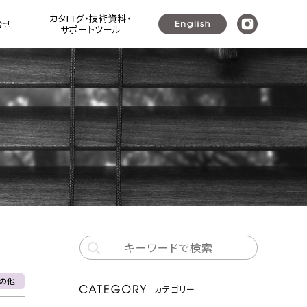
カタログ・技術資料・
合せ
サポートツール
ウッドシャッター ]
ラリ戸・よろい戸・可動ルーバー建具
プレミアムシリーズ ウッドシャッター+
（可動ルーバー建具・ガラリ戸・よろい戸）
ナニック可動ルーバーユニット
の他
カテゴリー