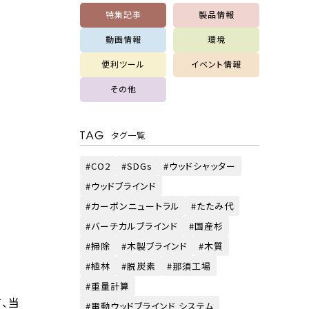
特集記事
製品情報
動画情報
環境
便利ツール
イベント情報
その他
タグ一覧
CO2
SDGs
ウッドシャッター
ウッドブラインド
カーボンニュートラル
たたみ代
バーチカルブラインド
国産杉
掃除
木製ブラインド
木質
植林
脱炭素
那須工場
重量計算
、当
電動ウッドブラインド システム