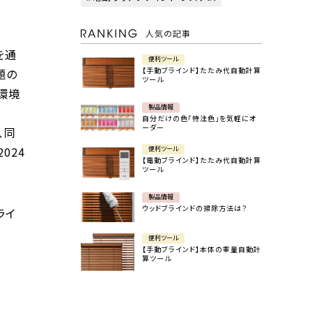
人気の記事
を通
便利ツール
【手動ブラインド】たたみ代自動計算
題の
ツール
環境
製品情報
自分だけの色「特注色」を気軽にオ
ーダー
、同
024
便利ツール
【電動ブラインド】たたみ代自動計算
ツール
製品情報
ウッドブラインドの掃除方法は？
ライ
便利ツール
【手動ブラインド】本体の重量自動計
算ツール