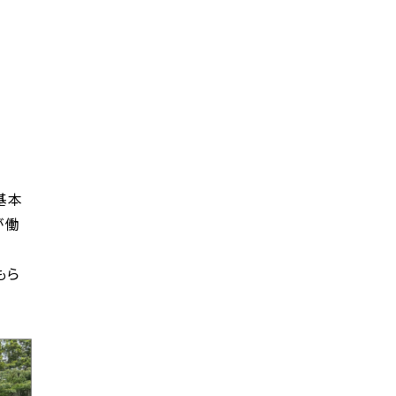
基本
が働
もら