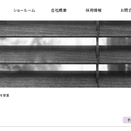
ショールーム
会社概要
採用情報
お問
[ 木製縦型 ブラインド ]
[ 
ウッドバーチカルブラインド
ガ
プレミアムシリーズ ウッドバーチカル ブラインド
FR（防炎）シリーズ ウッドバーチカル ブラインド
電動ウッドバーチカルブラインド システム
」を受賞
ド
そ