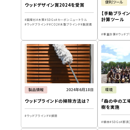
便利ツール
ウッドデザイン賞2024を受賞
【手動ブライ
計算ツール
国産杉
木質
SDGs
カーボンニュートラル
ウッドブラインド
CO2
木製ブラインド
脱炭素
重量計算
ウッドブ
製品情報
2024年6月18日
環境
ウッドブラインドの掃除方法は？
「森の中の工
樹を実施
ウッドブラインド
掃除
植林
SDGs
那須