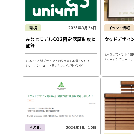
環境
2025年3月24日
イベント情報
みなとモデルCO2固定認証制度に
ウッドデザイン
登録
木製ブラインド
国
カーボンニュートラ
CO2
木製ブラインド
脱炭素
木質
SDGs
カーボンニュートラル
ウッドブラインド
その他
2024年10月10日