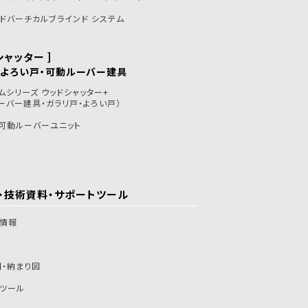
ドバーチカルブラインド システム
シャッター ]
・よろい戸・可動ルーバー建具
ムシリーズ ウッドシャッター+
ーバー建具・ガラリ戸・よろい戸）
可動ルーバーユニット
・技術資料・
サポートツール
グ情報
・納まり図
ツール