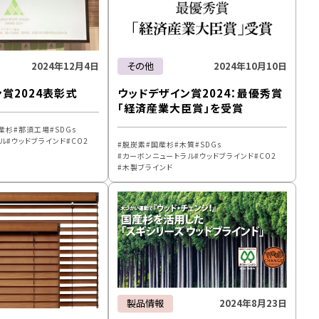
2024年12月4日
その他
2024年10月10日
賞2024表彰式
ウッドデザイン賞2024：最優秀賞
「経済産業大臣賞」を受賞
産杉
那須工場
SDGs
ル
ウッドブラインド
CO2
脱炭素
国産杉
木質
SDGs
カーボンニュートラル
ウッドブラインド
CO2
木製ブラインド
製品情報
2024年8月23日