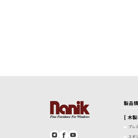
製品
[ 木
プレ
スギ