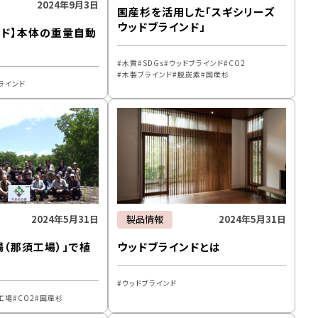
2024年9月3日
国産杉を活用した「スギシリーズ
ウッドブラインド」
ンド】本体の重量自動
木質
SDGs
ウッドブラインド
CO2
木製ブラインド
脱炭素
国産杉
ラインド
2024年5月31日
製品情報
2024年5月31日
場（那須工場）」で植
ウッドブラインドとは
ウッドブラインド
工場
CO2
国産杉