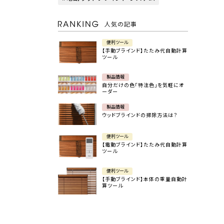
人気の記事
便利ツール
【手動ブラインド】たたみ代自動計算
ツール
製品情報
自分だけの色「特注色」を気軽にオ
ーダー
製品情報
ウッドブラインドの掃除方法は？
便利ツール
【電動ブラインド】たたみ代自動計算
ツール
便利ツール
【手動ブラインド】本体の重量自動計
算ツール