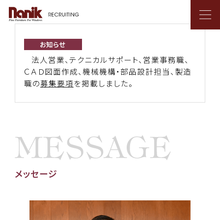
お知らせ
メ
法人営業、テクニカルサポート、営業事務職、
ＣＡＤ図面作成、機械機構・部品設計担当、製造
職の
募集要項
を掲載しました。
仕
る
メッセージ