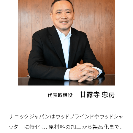
S
新
用
甘露寺 忠房
代表取締役
ナニックジャパンはウッドブラインドやウッドシャ
ッターに特化し、原材料の加工から製品化まで、