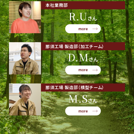
本社業務部
R.U
さん
more
那須工場 製造部（加工チーム）
D.M
さん
more
那須工場 製造部（横型チーム）
M.S
さん
more