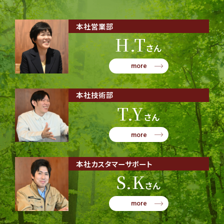
本社営業部
H.T
さん
more
本社技術部
T.Y
さん
more
本社カスタマーサポート
S.K
さん
more