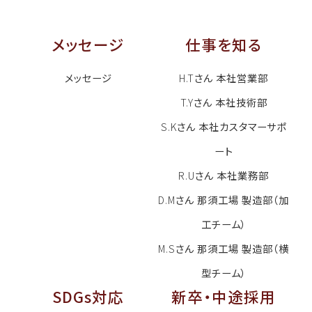
メッセージ
仕事を知る
メッセージ
H.T
さん 本社営業部
T.Y
さん 本社技術部
S.K
さん 本社カスタマーサポ
ート
R.U
さん 本社業務部
D.M
さん 那須工場 製造部（加
工チーム）
M.S
さん 那須工場 製造部（横
型チーム）
SDGs対応
新卒・中途採用