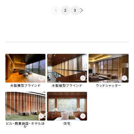
1
2
3
木製横型ブラインド
木製縦型ブラインド
ウッドシャッター
ビル・商業施設・ホテル
ほ
住宅
か