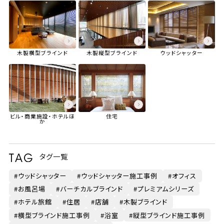
木製横型ブラインド
木製縦型ブラインド
ウッドシャッター
ビル・商業施設・ホテル
ほ
住宅
か
タグ一覧
ウッドシャッター
ウッドシャッター施工事例
オフィス
お風呂場
バーチカルブラインド
プレミアムシリーズ
ホテル旅館
住居
店舗
木製ブラインド
横型ブラインド施工事例
浴室
縦型ブラインド施工事例