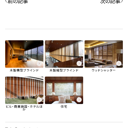
前の記事
次の記事
木製横型ブラインド
木製縦型ブラインド
ウッドシャッター
ビル・商業施設・ホテル
ほ
住宅
か