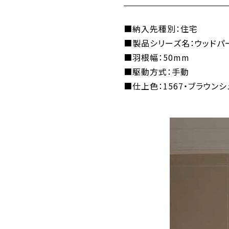
■納入先種別：住宅
■製品シリーズ名：ウッドパー
■羽根幅：50mm
■駆動方式：手動
■仕上色：1567・ブラウン