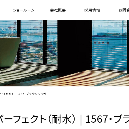
ショールーム
会社概要
採用情報
お問
[ 木製縦型 ブラインド ]
[ 
ウッドバーチカルブラインド
ガ
プレミアムシリーズ ウッドバーチカル ブラインド
FR（防炎）シリーズ ウッドバーチカル ブラインド
電動ウッドバーチカルブラインド システム
クト（耐水） | 1567・ブラウンシュガー
ド
パーフェクト（耐水） | 1567・