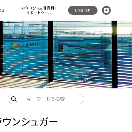
カタログ・技術資料・
合せ
サポートツール
ウッドシャッター ]
ラリ戸・よろい戸・可動ルーバー建具
プレミアムシリーズ ウッドシャッター+
（可動ルーバー建具・ガラリ戸・よろい戸）
ナニック可動ルーバーユニット
ブラウンシュガー