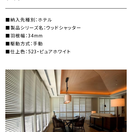
■納入先種別：ホテル
■製品シリーズ名：ウッドシャッター
■羽根幅：34mm
■駆動方式：手動
■仕上色：523・ピュアホワイト