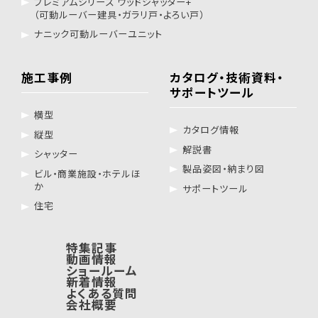
プレミアムシリーズ ウッドシャッター+
（可動ルーバー建具・ガラリ戸・よろい戸）
ナニック可動ルーバーユニット
施工事例
カタログ・技術資料・
サポートツール
横型
カタログ情報
縦型
解説書
シャッター
製品姿図・納まり図
ビル・商業施設・ホテルほ
か
サポートツール
住宅
特集記事
動画情報
ショールーム
新着情報
よくある質問
会社概要