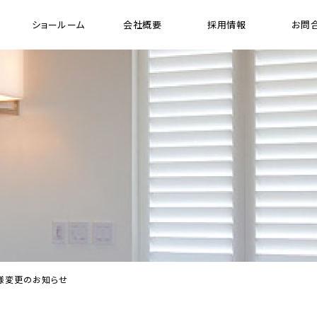
ショールーム
会社概要
採用情報
お問
[ 木製縦型 ブラインド ]
[ 
ウッドバーチカルブラインド
ガ
プレミアムシリーズ ウッドバーチカル ブラインド
FR（防炎）シリーズ ウッドバーチカル ブラインド
電動ウッドバーチカルブラインド システム
ド
仕様変更のお知らせ