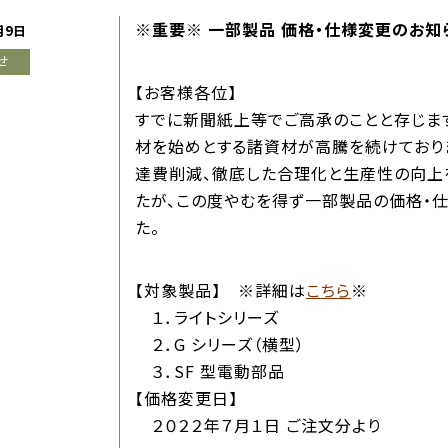
※重要※ 一部製品 価格・仕様変更のお知
月9日
せ
【お客様各位】
すでに新聞紙上等でご高承のことと存じま
材を始めとする諸資材が高騰を続けており
達費削減、徹底した合理化と生産性の向上
たが、この度やむを得ず一部製品の価格・
た。
【対象製品】 ※詳細は
こちら
※
１．ライトシリーズ
２．G シリーズ（横型）
３．SF 型電動部品
【価格変更日】
２０２２年７月１日 ご注文分より