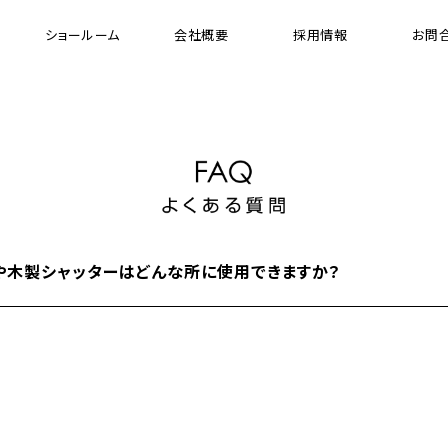
ショールーム
会社概要
採用情報
お問
[ 木製縦型 ブラインド ]
[ 
ウッドバーチカルブラインド
ガ
プレミアムシリーズ ウッドバーチカル ブラインド
FR（防炎）シリーズ ウッドバーチカル ブラインド
電動ウッドバーチカルブラインド システム
や木製シャッターはどんな所に使用できますか？
ド