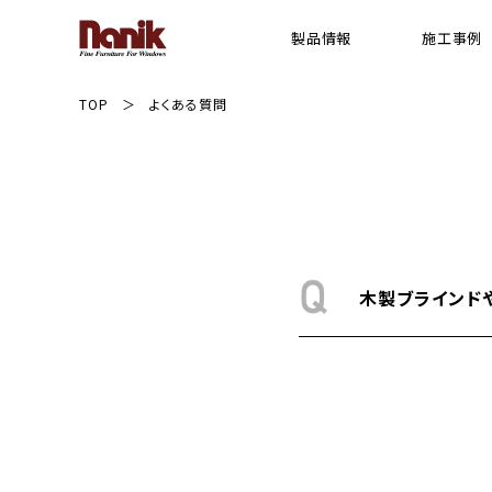
製品情報
施工事例
TOP
よくある質問
[ 木製横型 ブラインド ]
横型 ウッドブラインド
プレミアムシリーズ ウッドブラインド
スギシリーズ ウッドブラインド
Gシリーズ ウッドブラインド
木製ブラインド
ライトシリーズ ウッドブラインド
FR(防炎)シリーズ ウッドブラインド
ウッドパーフェクト(耐水)シリーズ ブライン
電動ウッドブラインド システム