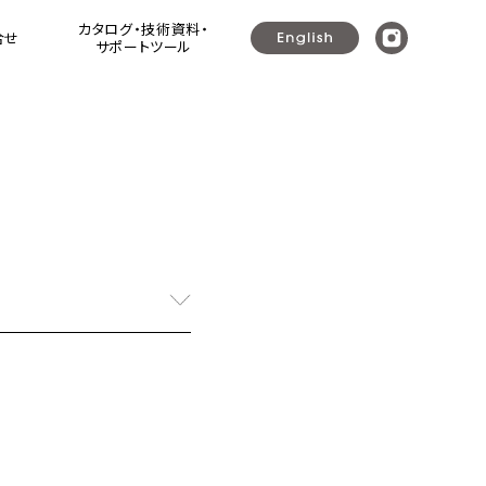
カタログ・技術資料・
合せ
サポートツール
ウッドシャッター ]
ラリ戸・よろい戸・可動ルーバー建具
プレミアムシリーズ ウッドシャッター+
（可動ルーバー建具・ガラリ戸・よろい戸）
ナニック可動ルーバーユニット